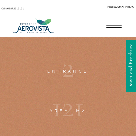
PBRERA-SAS79-PR0727
Call : 08872212121
Download Brochure
2
ENTRANCE
1
2
1
AREA, M2